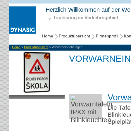
Herzlich Willkommen auf der Webs
Toplösung im Verkehrsgebiet
Home
Produktübersicht
Firmenprofil
Kon
Home
>
Produktübersicht
> Vorwarneinrichtungen
VORWARNEIN
Vorwa
Die Tafe
Blinkle
Spielplät