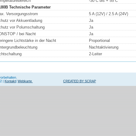
mperaturebereich
-30 C bis + 55 C
180B Technische Parameter
ax. Versorgungsstrom
5 A (12V) / 2.5 A (24V)
hutz vor Akkuentladung
Ja
hutz vor Polumschaltung
Ja
ONSTOP / bei Nacht
Ja
ringere Lichtstärke in der Nacht
Proportional
ntergrundbeleuchtung
Nachtaktivierung
chtschaltung
2-Leiter
vorbehalten.
2 |
Kontakt
|
Webkarte
CREATED BY SCRAP