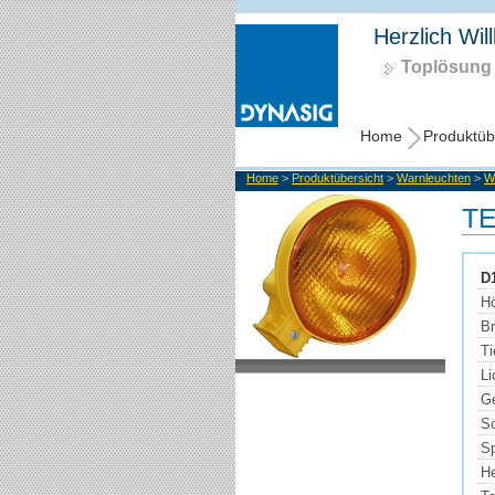
Herzlich Wil
Toplösung 
Home
Produktüb
Home
>
Produktübersicht
>
Warnleuchten
>
W
T
D
H
Br
Ti
Li
G
Sc
S
He