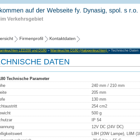
lkommen auf der Webseite fy. Dynasig, spol. s r.o.
im Verkehrsgebiet
ersicht
Firmenprofil
Kontaktdaten
arnleuchten LED200 und D180
>
Warnleuchte D180 (Halogenleuchten)
> Technische Daten
ECHNISCHE DATEN
180 Technische Parameter
öhe
240 mm / 210 mm
eite
205 mm
efe
130 mm
chtaustritt
254 cm2
ewicht
500 g
hutzar
IP 54
pannung
12V DC (24V DC)
lligkeitswert
L8H (20W Lampe), L8M (