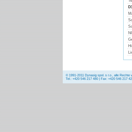
Te
D
M
Sc
Sc
N
Ge
Hi
Li
© 1991-2011 Dynasig spol. s r.o., alle Rechte 
Tel.: +420 546 217 480 | Fax: +420 546 217 42