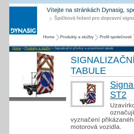
Vítejte na stránkách Dynasig, spol
Špičková řešení pro dopravní signa
Home
Produkty a služby
Profil společnosti
Home
>
Produkty a služby
> Signalizační přívěsy a uzavírkové tabule
SIGNALIZAČN
TABULE
Signa
ST2
Uzavírko
označují
vyznačení přikázaného
motorová vozidla.