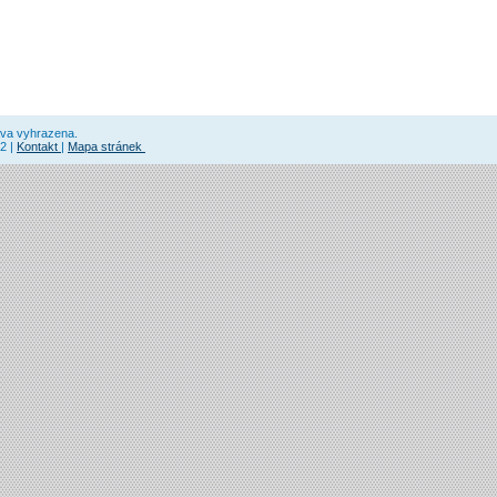
áva vyhrazena.
2 |
Kontakt
|
Mapa stránek