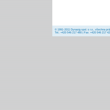
© 1991-2011 Dynasig spol. s r.o., všechna pr
Tel.: +420 546 217 480 | Fax: +420 546 217 42